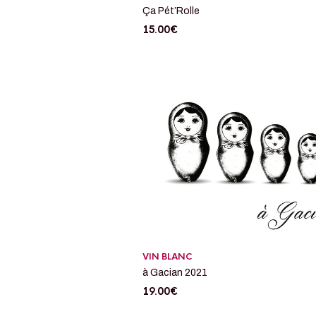
Ça Pét’Rolle
15.00
€
VIN BLANC
à Gacian 2021
19.00
€