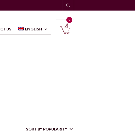
0
CT US
ENGLISH