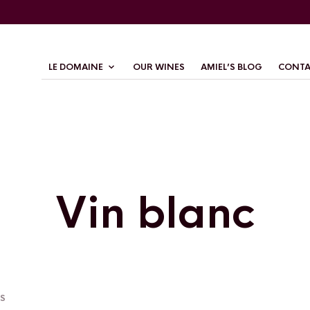
LE DOMAINE
OUR WINES
AMIEL’S BLOG
CONTA
Vin blanc
SORTED
TS
BY