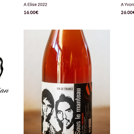
A Elise 2022
A Yvon
16.00
€
26.00